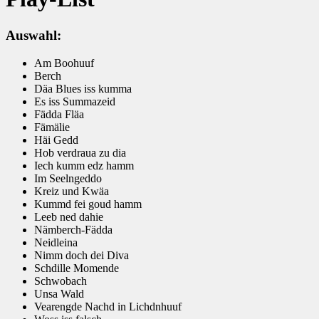
Auswahl:
Am Boohuuf
Berch
Däa Blues iss kumma
Es iss Summazeid
Fädda Fläa
Fämälie
Häi Gedd
Hob verdraua zu dia
Iech kumm edz hamm
Im Seelngeddo
Kreiz und Kwäa
Kummd fei goud hamm
Leeb ned dahie
Nämberch-Fädda
Neidleina
Nimm doch dei Diva
Schdille Momende
Schwobach
Unsa Wald
Vearengde Nachd in Lichdnhuuf